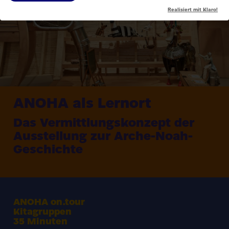
Realisiert mit Klaro!
ANOHA
als Lernort
Das Vermittlungskonzept der
Ausstellung zur Arche-Noah-
Geschichte
ANOHA
on.tour
Kitagruppen
35
Minuten