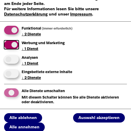
am Ende jeder Seite.
Für weitere Informationen lesen Sie bitte unsere
Datenschutzerklärung
und unser
Impressum
.
ANOHA
für
Funktional
(immer erforderlich)
Grundschulklassen
↓
2
Dienste
Ein Besuch in der Geschichte
Werbung und Marketing
der Arche Noah
↓
1
Dienst
Analysen
↓
1
Dienst
Eingebettete externe Inhalte
↓
2
Dienste
Führung
Pädagog*innen
60
oder
90
Minuten
Alle Dienste umschalten
Mit diesem Schalter können Sie alle Dienste aktivieren
oder deaktivieren.
Alle ablehnen
Auswahl akzeptieren
Alle annehmen