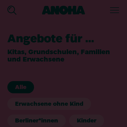
ANOHA
-
Die
Kinderwelt
Angebote für …
des
Jüdischen
Museums
Kitas, Grundschulen, Familien
Berlin
und Erwachsene
Alle
Erwachsene ohne Kind
Berliner*innen
Kinder