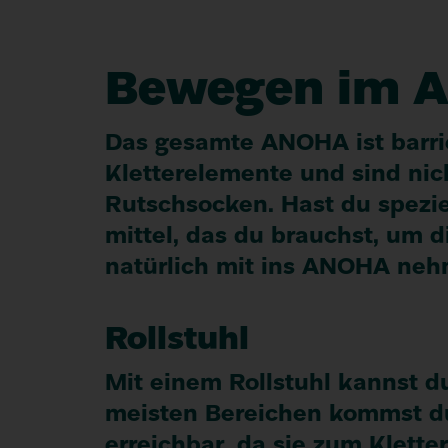
Bewegen im
Das gesamte
ANOHA
ist barri
Kletter­elemente und sind nich
Rutsch­socken. Hast du spezie
mittel, das du brauchst, um 
natürlich mit ins
ANOHA
nehm
Roll­stuhl
Mit einem Roll­stuhl kannst 
meisten Bereichen kommst du s
er­reich­bar, da sie zum Klette