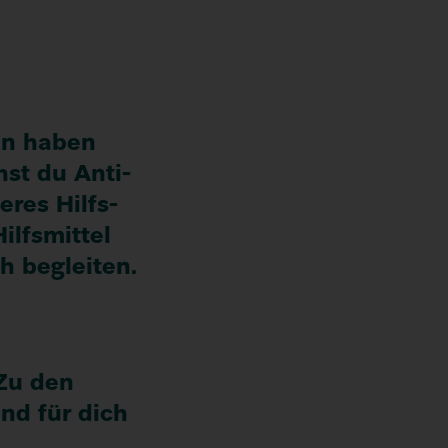
nen haben
hst du Anti-
eres Hilfs­
lfs­mittel
h begleiten.
Zu den
ind für dich