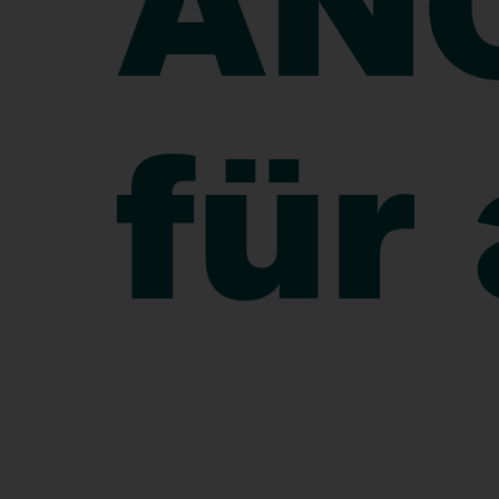
AN
für 