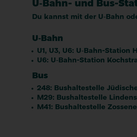
U‑Bahn- und Bus-Sta
Du kannst mit der U‑Bahn o
U‑Bahn
U
1
,
U
3
,
U
6
: U‑Bahn-Station H
U
6
: U‑Bahn-Station Koch­str
Bus
248
: Bus­halte­stelle Jüdis
M
29
: Bus­halte­stelle Linde
M
41
: Bus­halte­stelle Zossen