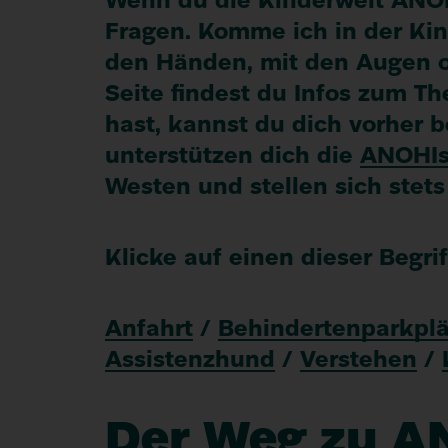
Wenn du die Kinder­welt
ANO
Fragen. Komme ich in der Kind
den Händen, mit den Augen o
Seite findest du Infos zum The
hast, kannst du dich vorher
unterstützen dich die
ANOHI
Westen und stellen sich stets
Klicke auf einen dieser Begr
Anfahrt
/
Behindertenparkplä
Assistenzhund
/
Verstehen
/
Der Weg zu
A