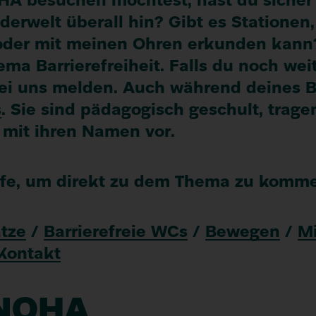
HA
besuchen möchtest, hast du sicher 
er­welt überall hin? Gibt es Stationen,
der mit meinen Ohren erkunden kann?
ma Barriere­­frei­heit. Falls du noch we
 bei uns melden. Auch während deines 
s
. Sie sind pädagogisch geschult, trage
 mit ihren Namen vor.
iffe, um direkt zu dem Thema zu komm
tze
/
Barrierefreie WCs
/
Bewegen
/
M
Kontakt
NOHA