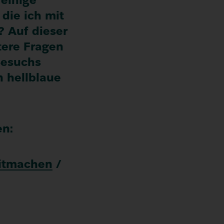
einige
 die ich mit
 Auf dieser
itere Fragen
Besuchs
n hellblaue
en:
itmachen
/