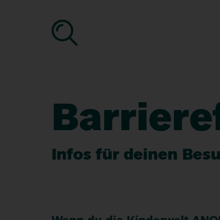
ANO
-
Die
Kind
des
Jüdi
Barriere
Mus
Berl
Infos für deinen Bes