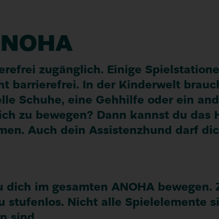
ANOHA
ere­frei zugäng­lich. Einige Spiel­statio
t barriere­frei. In der Kinder­welt brauc
lle Schuhe, eine Geh­hilfe oder ein and
dich zu bewegen? Dann kannst du das Hi
en. Auch dein Assis­tenz­hund darf dic
du dich im gesamten
ANOHA
bewegen. 
tufen­los. Nicht alle Spiel­elemente s
rn sind.