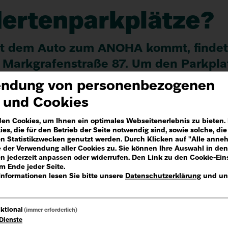
dertenparkplätze?
mit dem Auto zum
ANOHA
kommt, findet
r Mark­grafen­straße
87
. Um den Park­­pl
ark­­ausweis für Schwer­­behin­derte. D
ndung von personenbezogenen
chutz­­scheibe liegen.
 und Cookies
en Cookies, um Ihnen ein optimales Webseitenerlebnis zu bieten.
 WCs
es, die für den Betrieb der Seite notwendig sind, sowie solche, die
 Statistikzwecken genutzt werden. Durch Klicken auf "Alle ann
 der Verwendung aller Cookies zu. Sie können Ihre Auswahl in den
en jederzeit anpassen oder widerrufen. Den Link zu den Cookie-Ein
e­freies
WC
im Eingangs­bereich. Dieses
m Ende jeder Seite.
Informationen lesen Sie bitte unsere
Datenschutzerklärung
und un
. Wenn du in der Kinderwelt nicht weiß
du unsere ANOHIs fragen. Du erkennst s
ktional
(immer erforderlich)
Dienste