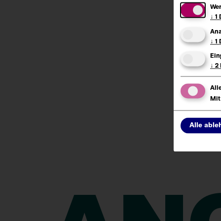
Wer
↓
1
Ana
↓
1
Ein
↓
2
All
Mit
Er
Alle abl
mi