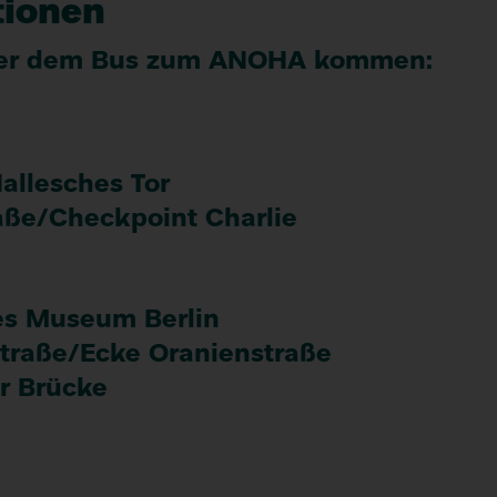
tionen
der dem Bus zum
ANOHA
kommen:
allesches Tor
aße/​Check­point Charlie
ches Museum Berlin
n­straße/​Ecke Oranienstraße
er Brücke