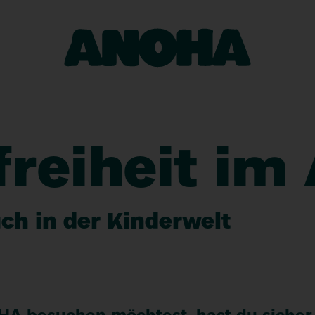
HA
erwelt
schen
freiheit im
eums
in
uch in der Kinderwelt